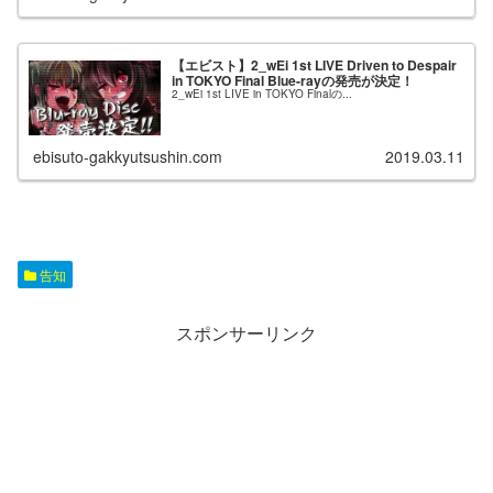
【エビスト】2_wEi 1st LIVE Driven to Despair
in TOKYO Final Blue-rayの発売が決定！
2_wEi 1st LIVE in TOKYO Finalの...
ebisuto-gakkyutsushin.com
2019.03.11
告知
スポンサーリンク