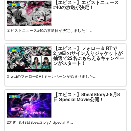
【エビスト】エビストニュース
告知
#40の放送が決定！
エビストニュース#40の放送日が決定しました！ ...
【エビスト】フォロー & RTで
告知
2_wEiのサイン入りジャケットが
抽選で22名にもらえるキャンペー
ンがスタート！
2_wEiのフォロー&RTキャンペーンが始まりました...
【エビスト】8beatStory♪ 8月8
告知
日 Special Movie公開！
2019年8月8日8beatStory♪ Special M...