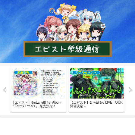
楽曲情報
リアルイベント
【エビスト】8/pLanet!! 1st Album
【エビスト】2_wEi 3rd LIVE TOUR
【エビ
売記念
「Terms / Years」 発売決定！
開催決定！
た！
ム内
ト！ 