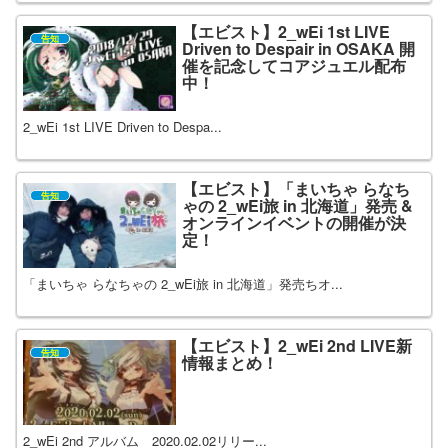
【エビスト】2_wEi 1st LIVE
告知
Driven to Despair in OSAKA 開
催を記念してコアジュエル配布
中！
2_wEi 1st LIVE Driven to Despa...
【エビスト】「まいちゃ らなち
告知
ゃの 2_wEi旅 in 北海道」発売 &
オンラインイベントの開催が決
定！
「まいちゃ らなちゃの 2_wEi旅 in 北海道」発売ちオ...
【エビスト】2_wEi 2nd LIVE新
告知
情報まとめ！
2_wEi 2nd アルバム 2020.02.02リリー...