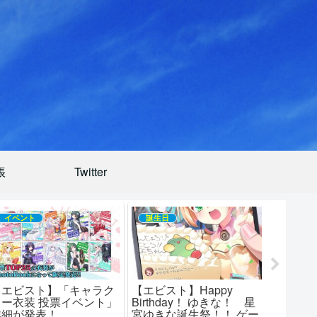
帳
Twitter
イベント
誕生日
イベン
【エビスト】「キャラク
【エビスト】Happy
【エビ
ター衣装 投票イベント」
Birthday！ ゆきな！ 星
ター衣装
詳細が発表！
宮ゆきな誕生祭！！ ゲー
の開催