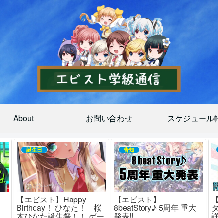
About
お問い合わせ
スケジュール
誕生日
告知
d
【エビスト】Happy
【エビスト】
！
Birthday！ ひなた！ 桜
8beatStory♪ 5周年 重大
木ひなた誕生祭！！ ゲー
発表!!