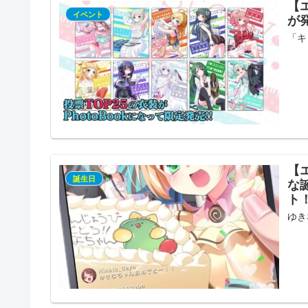
【
イベント
が
「キ
【エ
誕生日
な
ト！
ゆき