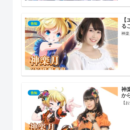
【
告知
る
神楽
神
告知
か
【お