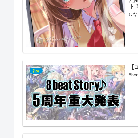
ト！
ひな
【エ
告知
8be