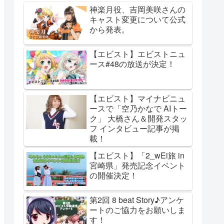
神楽月役、吉岡美咲さんの
キャスト変更について公式
から発表。
【エビスト】エビストニュ
ース#48の放送が決定！
【エビスト】マイナビニュ
ースで「空乃かなで AIトー
ク」 大橋さん＆開発スタッ
フ インタビュー記事が掲
載！
【エビスト】「2_wEi旅 in
宮崎県」発売記念イベント
の開催決定！
第2回 8 beat Story♪アンケ
ートのご協力をお願いしま
す！