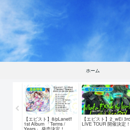
ホーム
楽曲情報
リアルイベント
i 1st
【エビスト】8/pLanet!!
【エビスト】2_wEi 3r
 Trill」予
1st Album 「Terms /
LIVE TOUR 開催決定
記念イベン
Years」 発売決定！