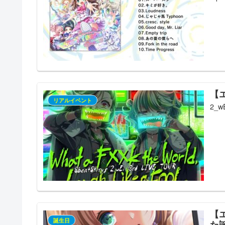
【エ
リアルイベント
2_w
【エ
誕生日
た