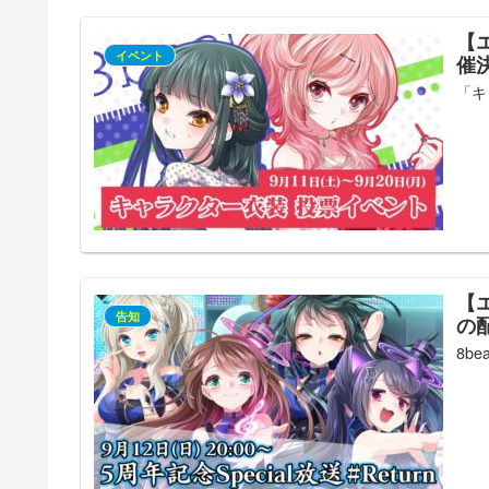
【
イベント
催
「キ
【エ
告知
の
8be