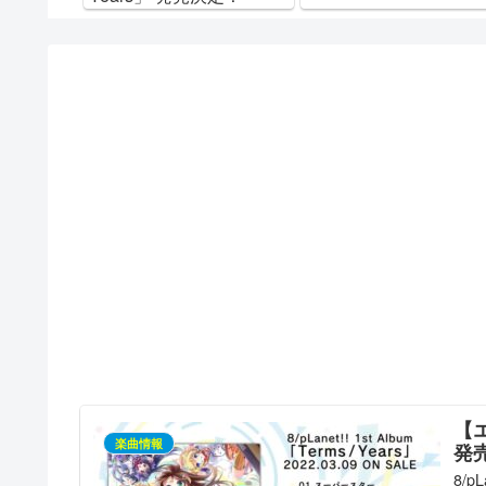
【エ
楽曲情報
発
8/pL