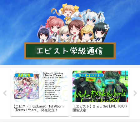
楽曲情報
リアルイベント
【エビスト】8/pLanet!! 1st Album
【エビスト】2_wEi 3rd LIVE TOUR
【エビ
売記念
「Terms / Years」 発売決定！
開催決定！
た！
ム内
ト！ 