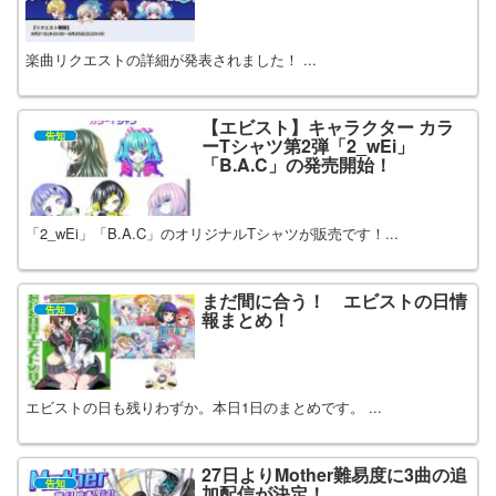
楽曲リクエストの詳細が発表されました！ ...
【エビスト】キャラクター カラ
告知
ーTシャツ第2弾「2_wEi」
「B.A.C」の発売開始！
「2_wEi」「B.A.C」のオリジナルTシャツが販売です！...
まだ間に合う！ エビストの日情
告知
報まとめ！
エビストの日も残りわずか。本日1日のまとめです。 ...
27日よりMother難易度に3曲の追
告知
加配信が決定！