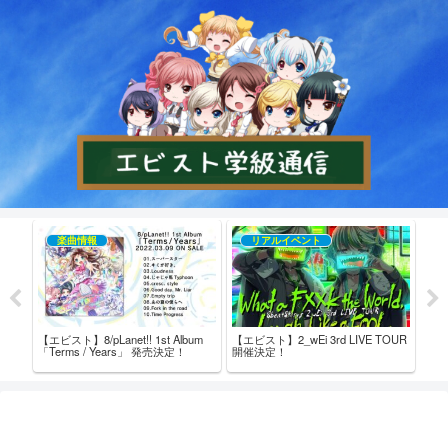
楽曲情報
リアルイベント
【エビスト】8/pLanet!! 1st Album
【エビスト】2_wEi 3rd LIVE TOUR
【エビ
売記念
「Terms / Years」 発売決定！
開催決定！
た！
ム内
ト！ 