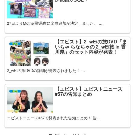
27日よりMother難易度に楽曲追加が決定しました。 ...
【エビスト】2_wEiの旅DVD「ま
告知
いちゃ らなちゃの 2_wEi旅 in 香
川県」のセット内容が発表！
2_wEiの旅DVDの詳細が発表されました！ ...
【エビスト】エビストニュース
告知
#57の告知まとめ
エビストニュース#57で発表された告知まとめ！ 告...