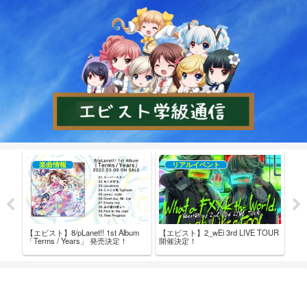
楽曲情報
リアルイベント
【エビスト】8/pLanet!! 1st Album
【エビスト】2_wEi 3rd LIVE TOUR
【エビ
売記念
「Terms / Years」 発売決定！
開催決定！
た！
ム内
ト！ 