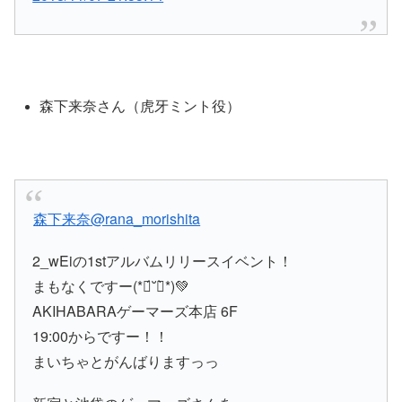
森下来奈さん（虎牙ミント役）
森下来奈
@rana_morishita
2_wEiの1stアルバムリリースイベント！
まもなくですー(*ฅ́˘ฅ̀*)💚
AKIHABARAゲーマーズ本店 6F
19:00からですー！！
まいちゃとがんばりますっっ