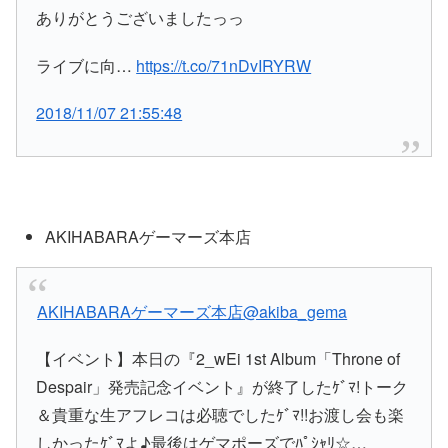
ありがとうございましたっっ
ライブに向…
https://t.co/71nDvIRYRW
2018/11/07 21:55:48
AKIHABARAゲーマーズ本店
AKIHABARAゲーマーズ本店
@akiba_gema
【イベント】本日の『2_wEi 1st Album「Throne of
Despair」発売記念イベント』が終了したｹﾞﾏ!トーク
＆貴重な生アフレコは必聴でしたｹﾞﾏ!!お渡し会も楽
しかったｹﾞﾏよ♪最後はゲマポーズでﾊﾟｼｬﾘ☆…