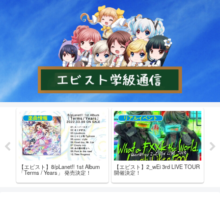
楽曲情報
リアルイベント
売記念
【エビスト】8/pLanet!! 1st Album
【エビスト】2_wEi 3rd LIVE TOUR
【エビ
「Terms / Years」 発売決定！
開催決定！
た！
ム内
ト！ 