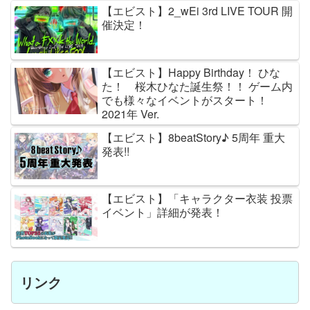
【エビスト】2_wEi 3rd LIVE TOUR 開
催決定！
【エビスト】Happy Birthday！ ひな
た！ 桜木ひなた誕生祭！！ ゲーム内
でも様々なイベントがスタート！
2021年 Ver.
【エビスト】8beatStory♪ 5周年 重大
発表!!
【エビスト】「キャラクター衣装 投票
イベント」詳細が発表！
リンク