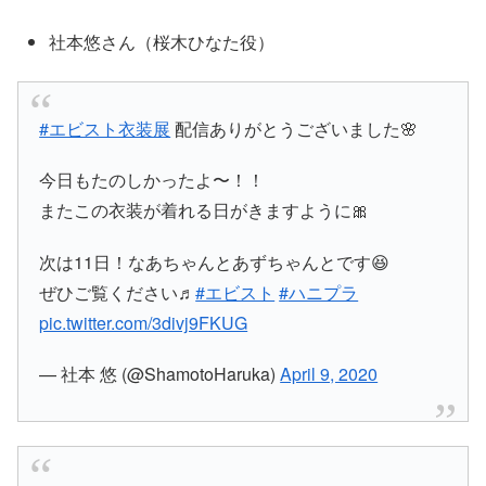
社本悠さん（桜木ひなた役）
#エビスト衣装展
配信ありがとうございました🌸
今日もたのしかったよ〜！！
またこの衣装が着れる日がきますように🎀
次は11日！なあちゃんとあずちゃんとです😆
ぜひご覧ください♬
#エビスト
#ハニプラ
pic.twitter.com/3divj9FKUG
— 社本 悠 (@ShamotoHaruka)
April 9, 2020