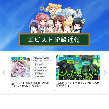
楽曲情報
リアルイベント
【エビスト】8/pLanet!! 1st Album
【エビスト】2_wEi 3rd LIVE TOUR
【エビ
売記念
「Terms / Years」 発売決定！
開催決定！
た！
ム内
ト！ 