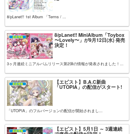
8/pLanet!! 1st Album 「Terms / ...
8/pLanet!! MiniAlbum「Toybox
楽曲情報
〜Lovely〜」が9月12日(水) 発売
決定！
3ヶ月連続ミニアルバムリリース第2弾の情報が発表されました！...
【エビスト】B.A.C新曲
楽曲情報
「UTOPIA」の配信がスタート!
「UTOPIA」のフルバージョンの配信が開始されまし...
【エビスト】5月1日 ～ 3週連続
楽曲情報
で楽曲の配信が決定！