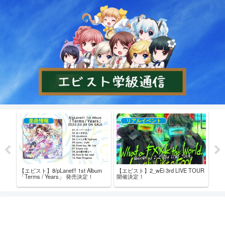
楽曲情報
リアルイベント
【エビスト】8/pLanet!! 1st Album
【エビスト】2_wEi 3rd LIVE TOUR
【エビ
売記念
「Terms / Years」 発売決定！
開催決定！
た！
ム内
ト！ 