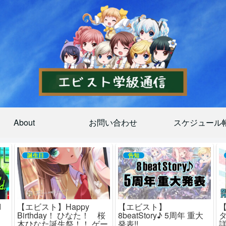
About
お問い合わせ
スケジュール
誕生日
告知
d
【エビスト】Happy
【エビスト】
！
Birthday！ ひなた！ 桜
8beatStory♪ 5周年 重大
木ひなた誕生祭！！ ゲー
発表!!