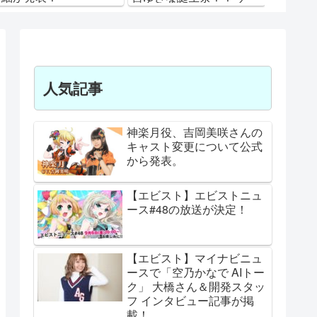
ム内でも様々なイベント
がスタート！ 2021年 Ver.
人気記事
神楽月役、吉岡美咲さんの
キャスト変更について公式
から発表。
【エビスト】エビストニュ
ース#48の放送が決定！
【エビスト】マイナビニュ
ースで「空乃かなで AIトー
ク」 大橋さん＆開発スタッ
フ インタビュー記事が掲
載！