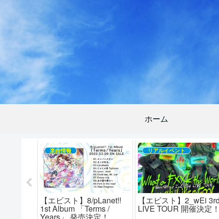
ホーム
楽曲情報
リアルイベント
i 1st
【エビスト】8/pLanet!!
【エビスト】2_wEi 3r
 Trill」予
1st Album 「Terms /
LIVE TOUR 開催決定
記念イベン
Years」 発売決定！