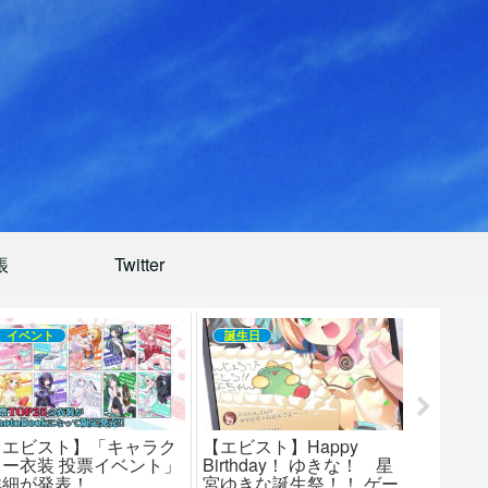
帳
Twitter
イベント
誕生日
イベン
【エビスト】「キャラク
【エビスト】Happy
【エビ
ター衣装 投票イベント」
Birthday！ ゆきな！ 星
ター衣装
詳細が発表！
宮ゆきな誕生祭！！ ゲー
の開催