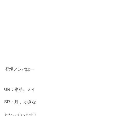
登場メンバはー
UR：彩芽、メイ
SR：
月
、
ゆきな
となっています！