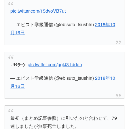
pic.twitter.com/15dvoVB7ut
— エビスト学級通信 (@ebisuto_tsushin)
2018年10
月16日
URチケ
pic.twitter.com/ggiJ3Tddoh
— エビスト学級通信 (@ebisuto_tsushin)
2018年10
月16日
最初（まとめ記事参照）に引いたのと合わせて、79
連しましたが無事死亡しました。