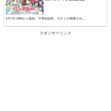
4月7日18時から復刻「中華&妖精」ガチャが開催され...
スポンサーリンク