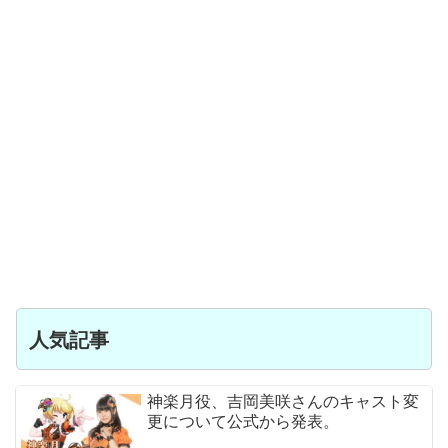
人気記事
神楽月役、吉岡美咲さんのキャスト変
更について公式から発表。