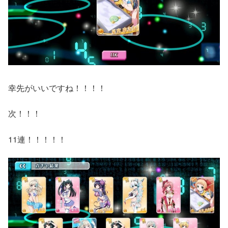
幸先がいいですね！！！！
次！！！
11連！！！！！