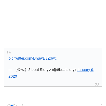
pic.twitter.com/BnuwB3Zdwc
— 【公式】8 beat Story♪ (@8beatstory)
January 9,
2020