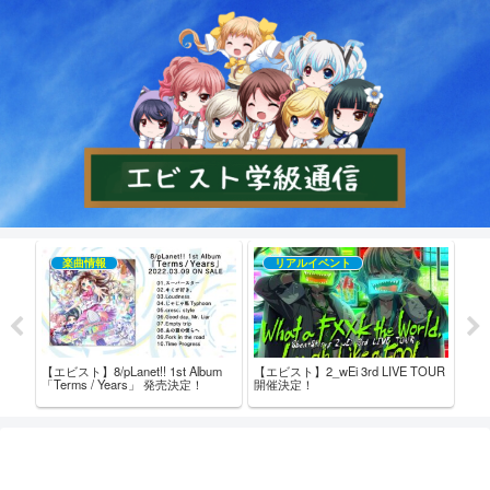
楽曲情報
リアルイベント
売記念
【エビスト】8/pLanet!! 1st Album
【エビスト】2_wEi 3rd LIVE TOUR
【エビ
「Terms / Years」 発売決定！
開催決定！
た！
ム内
ト！ 