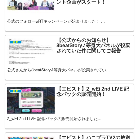
ント企画がスタート！
公式のフォロー&RTキャンペーンが始まりました！ ...
【公式からのお知らせ】
告知
8beatStory♪等身大パネルが投棄
されていた件に関してご報告
公式さんから8beatStory♪等身大パネルが投棄されてい...
【エビスト】2_wEi 2nd LIVE 記
告知
念パックの販売開始！
2_wEi 2nd LIVE 記念パックの販売開始されました...
【エビスト】ハニプラTV2の放送