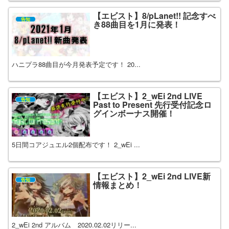
【エビスト】8/pLanet!! 記念すべ
告知
き88曲目を1月に発表！
ハニプラ88曲目が今月発表予定です！ 20...
【エビスト】2_wEi 2nd LIVE
告知
Past to Present 先行受付記念ロ
グインボーナス開催！
5日間コアジュエル2個配布です！ 2_wEi ...
【エビスト】2_wEi 2nd LIVE新
告知
情報まとめ！
2_wEi 2nd アルバム 2020.02.02リリー...