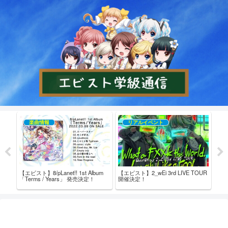
楽曲情報
リアルイベント
【エビ
売記念
た！
ム内
ト！ 
【エビスト】8/pLanet!! 1st Album
【エビスト】2_wEi 3rd LIVE TOUR
「Terms / Years」 発売決定！
開催決定！