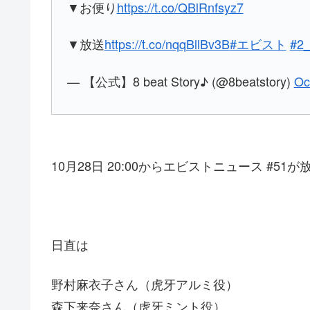
▼お便り
https://t.co/QBlRnfsyz7
▼放送
https://t.co/nqqBllBv3B
#エビスト
#2
— 【公式】8 beat Story♪ (@8beatstory)
Oc
10月28日 20:00からエビストニュース #51
日直は
野村麻衣子さん（虎牙アルミ役）
森下来奈さん（虎牙ミント役）