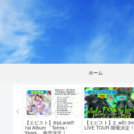
ホーム
楽曲情報
リアルイベント
i 1st
【エビスト】8/pLanet!!
【エビスト】2_wEi 3r
 Trill」予
1st Album 「Terms /
LIVE TOUR 開催決定
記念イベン
Years」 発売決定！