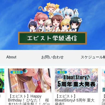
About
お問い合わせ
スケジュール
誕生日
告知
d
【エビスト】Happy
【エビスト】
！
Birthday！ ひなた！ 桜
8beatStory♪ 5周年 重大
木ひなた誕生祭！！ ゲー
発表!!