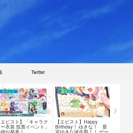
帳
Twitter
イベント
誕生日
イベン
【エビスト】「キャラク
【エビスト】Happy
【エビ
ター衣装 投票イベント」
Birthday！ ゆきな！ 星
ター衣装
詳細が発表！
宮ゆきな誕生祭！！ ゲー
の開催