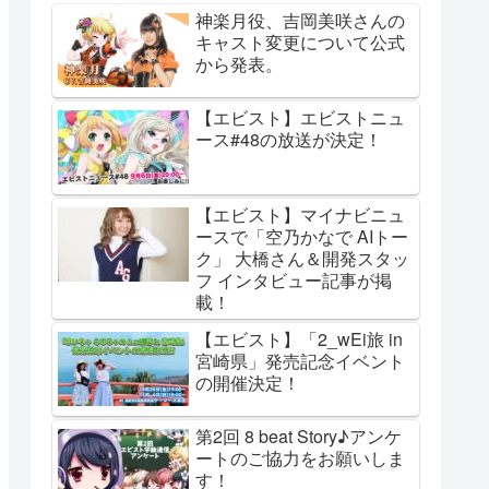
神楽月役、吉岡美咲さんの
キャスト変更について公式
から発表。
【エビスト】エビストニュ
ース#48の放送が決定！
【エビスト】マイナビニュ
ースで「空乃かなで AIトー
ク」 大橋さん＆開発スタッ
フ インタビュー記事が掲
載！
【エビスト】「2_wEi旅 in
宮崎県」発売記念イベント
の開催決定！
第2回 8 beat Story♪アンケ
ートのご協力をお願いしま
す！