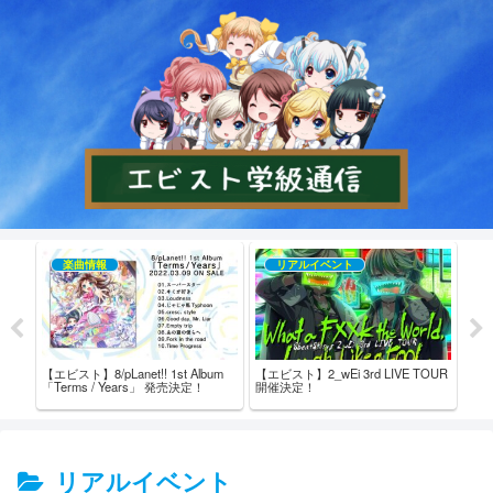
楽曲情報
リアルイベント
売記念
【エビスト】8/pLanet!! 1st Album
【エビスト】2_wEi 3rd LIVE TOUR
【エビ
「Terms / Years」 発売決定！
開催決定！
た！
ム内
ト！ 
リアルイベント