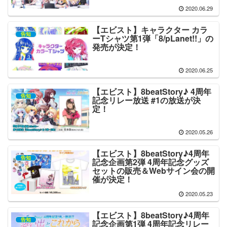
2020.06.29
【エビスト】キャラクター カラ
告知
ーTシャツ第1弾「8/pLanet!!」の
発売が決定！
2020.06.25
【エビスト】8beatStory♪ 4周年
告知
記念リレー放送 #1の放送が決
定！
2020.05.26
【エビスト】8beatStory♪4周年
告知
記念企画第2弾 4周年記念グッズ
セットの販売＆Webサイン会の開
催が決定！
2020.05.23
【エビスト】8beatStory♪4周年
告知
記念企画第1弾 4周年記念リレー