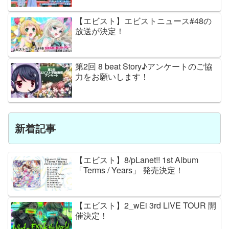
【エビスト】エビストニュース#48の
放送が決定！
第2回 8 beat Story♪アンケートのご協
力をお願いします！
新着記事
【エビスト】8/pLanet!! 1st Album
「Terms / Years」 発売決定！
【エビスト】2_wEi 3rd LIVE TOUR 開
催決定！