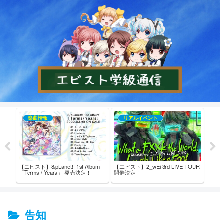
楽曲情報
リアルイベント
【エビスト】8/pLanet!! 1st Album
【エビスト】2_wEi 3rd LIVE TOUR
【エビ
売記念
「Terms / Years」 発売決定！
開催決定！
た！
ム内
ト！ 
告知